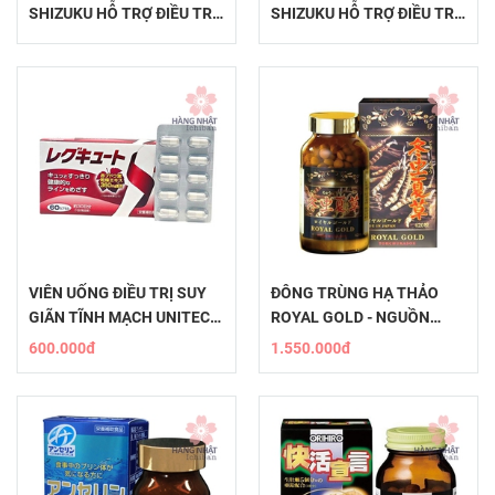
SHIZUKU HỖ TRỢ ĐIỀU TRỊ
SHIZUKU HỖ TRỢ ĐIỀU TRỊ
UNG THƯ
VÀ PHÒNG NGỪA UNG THƯ
VIÊN UỐNG ĐIỀU TRỊ SUY
ĐÔNG TRÙNG HẠ THẢO
GIÃN TĨNH MẠCH UNITECH
ROYAL GOLD - NGUỒN
TỪ LÁ NHO ĐỎ
DINH DƯỠNG QUÝ GIÁ CHO
600.000đ
1.550.000đ
SỨC KHỎE