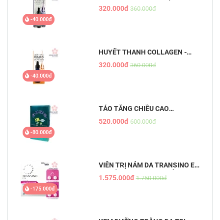
PLACENTA - TINH CHẤT NHAU
320.000đ
360.000đ
THAI
-40.000đ
HUYẾT THANH COLLAGEN -
PURE BEAU ESSENCE
320.000đ
360.000đ
-40.000đ
TẢO TĂNG CHIỀU CAO
SHINSHIN KAKUMEI
520.000đ
600.000đ
-80.000đ
VIÊN TRỊ NÁM DA TRANSINO EX
- CHỐNG NÁM HIỆU QUẢ, AN
1.575.000đ
1.750.000đ
TOÀN
-175.000đ