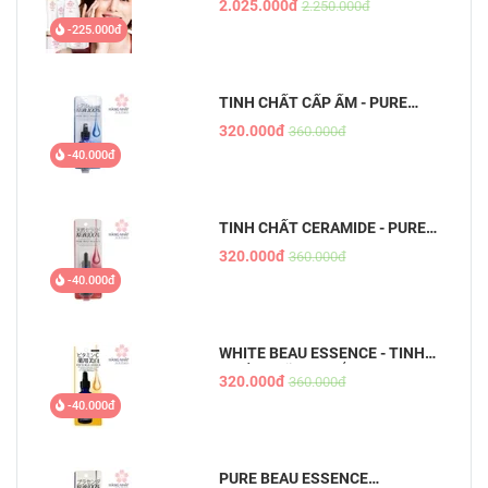
2.025.000đ
2.250.000đ
-225.000đ
TINH CHẤT CẤP ẨM - PURE
BEAU ESSENCE
320.000đ
360.000đ
-40.000đ
TINH CHẤT CERAMIDE - PURE
BEAU ESSENCE
320.000đ
360.000đ
-40.000đ
WHITE BEAU ESSENCE - TINH
CHẤT DƯỠNG TRẮNG DA MỜ
320.000đ
360.000đ
THÂM
-40.000đ
PURE BEAU ESSENCE