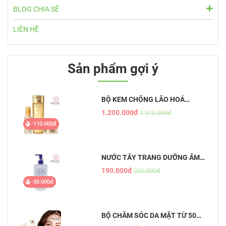
BLOG CHIA SẼ
LIÊN HỆ
Sản phẩm gợi ý
BỘ KEM CHỐNG LÃO HOÁ
AQUALABEL VÀNG
1.200.000đ
1.310.000đ
-110.000đ
NƯỚC TẨY TRANG DƯỠNG ẨM
TỰ NHIÊN HATOMUGI - THE
190.000đ
220.000đ
CLEANSING LOTION
-30.000đ
BỘ CHĂM SÓC DA MẶT TỪ 50
TUỔI