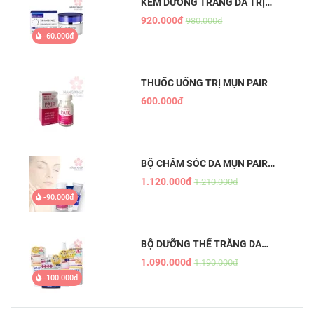
KEM DƯỠNG TRẮNG DA TRỊ
NÁM ĐÊM TRANSINO
920.000đ
980.000đ
WHITENING REPAIR CREAM EX
-60.000đ
THUỐC UỐNG TRỊ MỤN PAIR
600.000đ
BỘ CHĂM SÓC DA MỤN PAIR
NHẬT BẢN
1.120.000đ
1.210.000đ
-90.000đ
BỘ DƯỠNG THỂ TRẮNG DA
WHITE CONC
1.090.000đ
1.190.000đ
-100.000đ