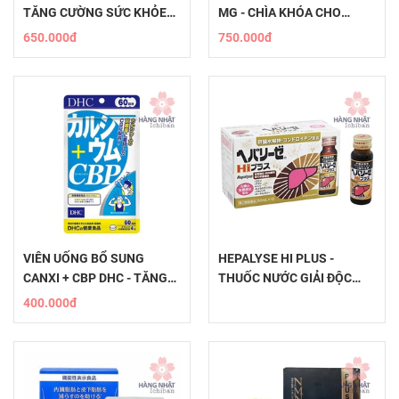
TĂNG CƯỜNG SỨC KHỎE
MG - CHÌA KHÓA CHO
TINH THẦN
XƯƠNG VỮNG CHẮC
650.000đ
750.000đ
VIÊN UỐNG BỔ SUNG
HEPALYSE HI PLUS -
CANXI + CBP DHC - TĂNG
THUỐC NƯỚC GIẢI ĐỘC
CƯỜNG SỨC KHỎE XƯƠNG
GAN
400.000đ