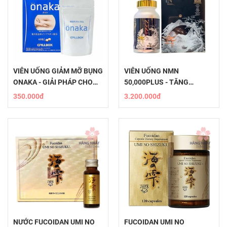
VIÊN UỐNG GIẢM MỠ BỤNG
VIÊN UỐNG NMN
ONAKA - GIẢI PHÁP CHO
50,000PLUS - TĂNG
VÒNG EO THON GỌN
CƯỜNG SỨC KHỎE VÀ TRẺ
350.000đ
3.200.000đ
HÓA DA TỰ NHIÊN
NƯỚC FUCOIDAN UMI NO
FUCOIDAN UMI NO