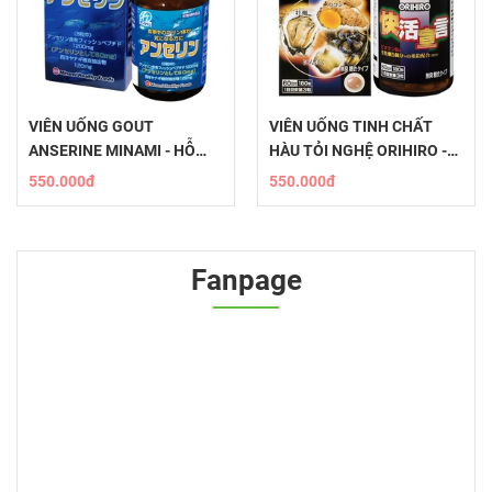
VIÊN UỐNG GOUT
VIÊN UỐNG TINH CHẤT
ANSERINE MINAMI - HỖ
HÀU TỎI NGHỆ ORIHIRO -
TRỢ ĐIỀU TRỊ GOUT HIỆU
TĂNG CƯỜNG SỨC KHỎE
550.000đ
550.000đ
QUẢ
TỰ NHIÊN
Fanpage