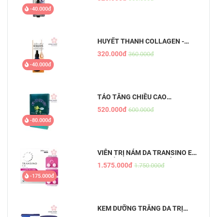
THAI
-40.000đ
HUYẾT THANH COLLAGEN -
PURE BEAU ESSENCE
320.000đ
360.000đ
-40.000đ
TẢO TĂNG CHIỀU CAO
SHINSHIN KAKUMEI
520.000đ
600.000đ
-80.000đ
VIÊN TRỊ NÁM DA TRANSINO EX
- CHỐNG NÁM HIỆU QUẢ, AN
1.575.000đ
1.750.000đ
TOÀN
-175.000đ
KEM DƯỠNG TRẮNG DA TRỊ