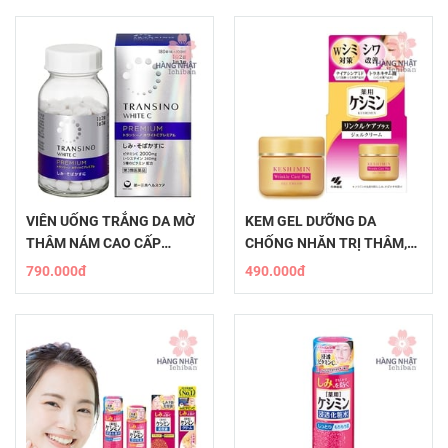
VIÊN UỐNG TRẮNG DA MỜ
KEM GEL DƯỠNG DA
THÂM NÁM CAO CẤP
CHỐNG NHĂN TRỊ THÂM,
TRANSINO WHITE C
NÁM, TÀN NHANG
790.000đ
490.000đ
PREMIUM
KESHIMIN