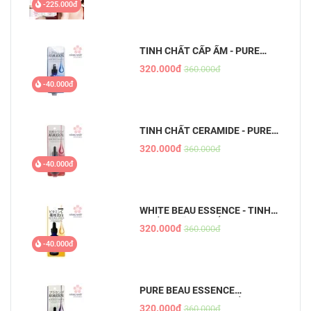
-225.000đ
TINH CHẤT CẤP ẨM - PURE
BEAU ESSENCE
320.000đ
360.000đ
-40.000đ
TINH CHẤT CERAMIDE - PURE
BEAU ESSENCE
320.000đ
360.000đ
-40.000đ
WHITE BEAU ESSENCE - TINH
CHẤT DƯỠNG TRẮNG DA MỜ
320.000đ
360.000đ
THÂM
-40.000đ
PURE BEAU ESSENCE
PLACENTA - TINH CHẤT NHAU
320.000đ
360.000đ