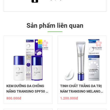
Sản phẩm liên quan
KEM DƯỠNG DA CHỐNG
TINH CHẤT TRẮNG DA TRỊ
NẮNG TRANSINO SPF50 PA
NÁM TRANSINO MELANO
+++ - BẢO VỆ DA HOÀN
SIGNAL ESSENCE
800.000đ
1.200.000đ
HẢO