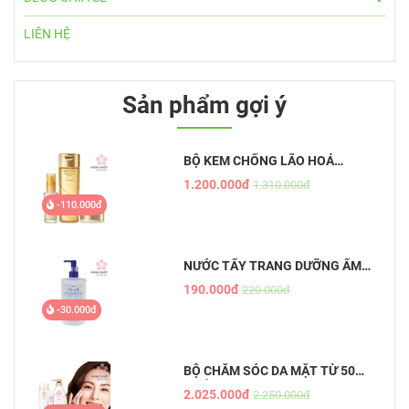
LIÊN HỆ
Sản phẩm gợi ý
BỘ KEM CHỐNG LÃO HOÁ
AQUALABEL VÀNG
1.200.000đ
1.310.000đ
-110.000đ
NƯỚC TẨY TRANG DƯỠNG ẨM
TỰ NHIÊN HATOMUGI - THE
190.000đ
220.000đ
CLEANSING LOTION
-30.000đ
BỘ CHĂM SÓC DA MẶT TỪ 50
TUỔI
2.025.000đ
2.250.000đ