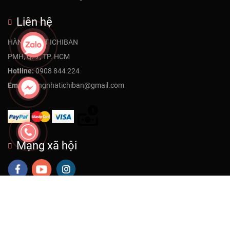
Liên hệ
HÀNG NHẬT ICHIBAN
PMH, Q. 7, TP. HCM
Hotline:
0908 844 224
Email:
hangnhatichiban@gmail.com
Mạng xã hội
© Bản quyền thuộc về Powered by ICHIBAN