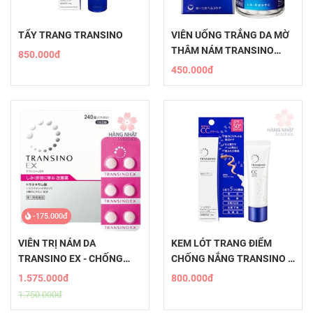
TẨY TRANG TRANSINO
VIÊN UỐNG TRẮNG DA MỜ
THÂM NÁM TRANSINO
850.000đ
WHITE C CLEAR
450.000đ
-175.000đ
VIÊN TRỊ NÁM DA
KEM LÓT TRANG ĐIỂM
TRANSINO EX - CHỐNG
CHỐNG NẮNG TRANSINO -
NÁM HIỆU QUẢ, AN TOÀN
WHITENING CC CREAM
1.575.000đ
800.000đ
1.750.000đ