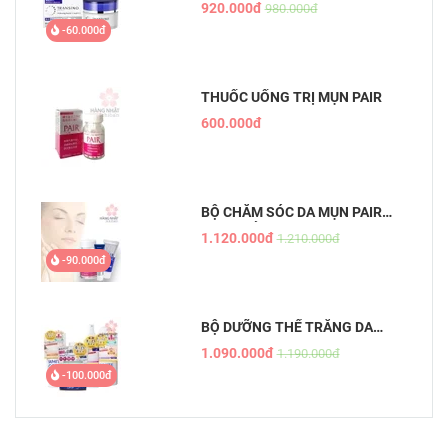
NÁM ĐÊM TRANSINO
920.000đ
980.000đ
WHITENING REPAIR CREAM EX
-60.000đ
THUỐC UỐNG TRỊ MỤN PAIR
600.000đ
BỘ CHĂM SÓC DA MỤN PAIR
NHẬT BẢN
1.120.000đ
1.210.000đ
-90.000đ
BỘ DƯỠNG THỂ TRẮNG DA
WHITE CONC
1.090.000đ
1.190.000đ
-100.000đ