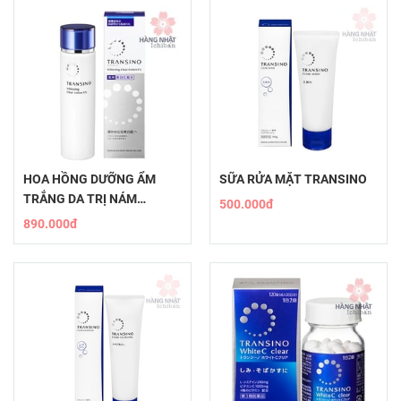
HOA HỒNG DƯỠNG ẨM
SỮA RỬA MẶT TRANSINO
TRẮNG DA TRỊ NÁM
500.000đ
TRANSINO LOTION EX
890.000đ