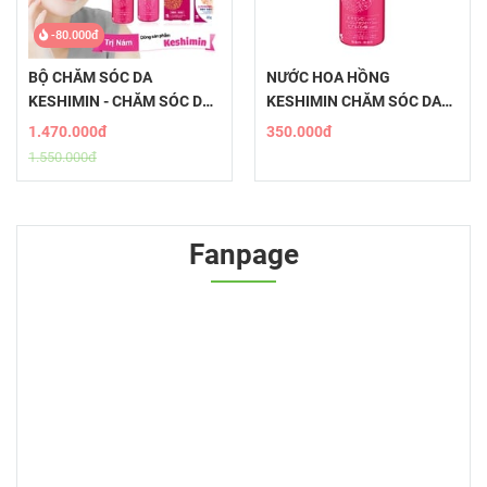
-80.000đ
BỘ CHĂM SÓC DA
NƯỚC HOA HỒNG
KESHIMIN - CHĂM SÓC DA
KESHIMIN CHĂM SÓC DA
THÂM, NÁM, TÀN NHANG
THÂM, NÁM, TÀN NHANG
1.470.000đ
350.000đ
1.550.000đ
Fanpage