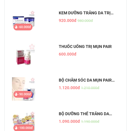
KEM DƯỠNG TRẮNG DA TRỊ
NÁM ĐÊM TRANSINO
920.000đ
980.000đ
WHITENING REPAIR CREAM EX
-60.000đ
THUỐC UỐNG TRỊ MỤN PAIR
600.000đ
BỘ CHĂM SÓC DA MỤN PAIR
NHẬT BẢN
1.120.000đ
1.210.000đ
-90.000đ
BỘ DƯỠNG THỂ TRẮNG DA
WHITE CONC
1.090.000đ
1.190.000đ
-100.000đ