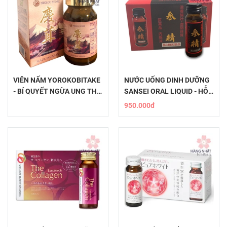
VIÊN NẤM YOROKOBITAKE
NƯỚC UỐNG DINH DƯỠNG
- BÍ QUYẾT NGỪA UNG THƯ
SANSEI ORAL LIQUID - HỖ
TỪ BÁT BỬU DƯỢC LIỆU
TRỢ SỨC KHỎE TOÀN DIỆN
950.000đ