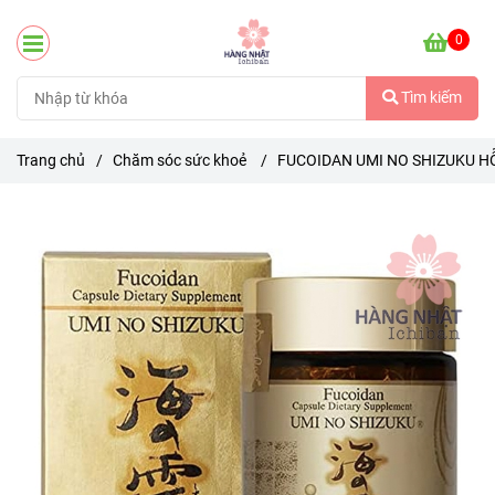
0
Tìm kiếm
Trang chủ
/
Chăm sóc sức khoẻ
/
FUCOIDAN UMI NO SHIZUKU H