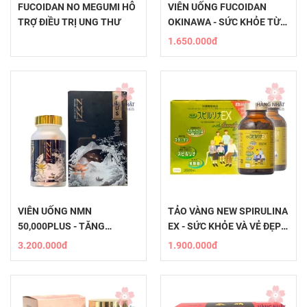
FUCOIDAN NO MEGUMI HỖ
VIÊN UỐNG FUCOIDAN
TRỢ ĐIỀU TRỊ UNG THƯ
OKINAWA - SỨC KHỎE TỪ
BIỂN CẢ
1.650.000đ
VIÊN UỐNG NMN
TẢO VÀNG NEW SPIRULINA
50,000PLUS - TĂNG
EX - SỨC KHỎE VÀ VẺ ĐẸP
CƯỜNG SỨC KHỎE VÀ TRẺ
HOÀN HẢO
3.200.000đ
1.900.000đ
HÓA DA TỰ NHIÊN