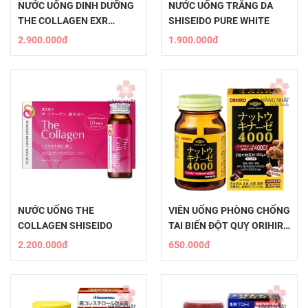
NƯỚC UỐNG DINH DƯỠNG
NƯỚC UỐNG TRẮNG DA
THE COLLAGEN EXR
SHISEIDO PURE WHITE
SHISEIDO
2.900.000đ
1.900.000đ
NƯỚC UỐNG THE
VIÊN UỐNG PHÒNG CHỐNG
COLLAGEN SHISEIDO
TAI BIẾN ĐỘT QUỴ ORIHIRO
NATTOKINASE 4000
2.200.000đ
650.000đ