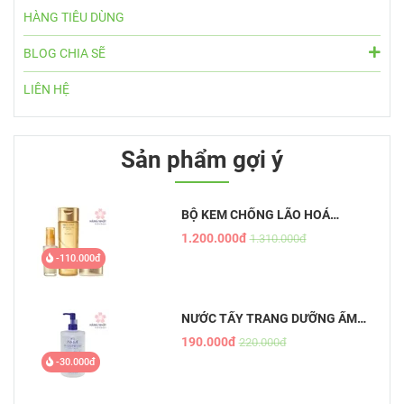
HÀNG TIÊU DÙNG
BLOG CHIA SẼ
LIÊN HỆ
Sản phẩm gợi ý
BỘ KEM CHỐNG LÃO HOÁ
AQUALABEL VÀNG
1.200.000đ
1.310.000đ
-110.000đ
NƯỚC TẨY TRANG DƯỠNG ẨM
TỰ NHIÊN HATOMUGI - THE
190.000đ
220.000đ
CLEANSING LOTION
-30.000đ