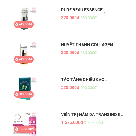
PURE BEAU ESSENCE
PLACENTA - TINH CHẤT NHAU
320.000đ
360.000đ
THAI
-40.000đ
HUYẾT THANH COLLAGEN -
PURE BEAU ESSENCE
320.000đ
360.000đ
-40.000đ
TẢO TĂNG CHIỀU CAO
SHINSHIN KAKUMEI
520.000đ
600.000đ
-80.000đ
VIÊN TRỊ NÁM DA TRANSINO EX
- CHỐNG NÁM HIỆU QUẢ, AN
1.575.000đ
1.750.000đ
TOÀN
-175.000đ