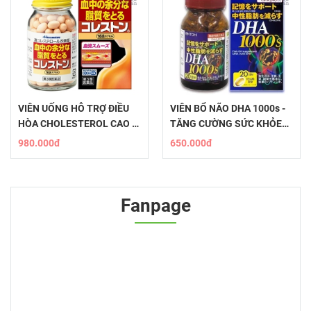
VIÊN UỐNG HỖ TRỢ ĐIỀU
VIÊN BỔ NÃO DHA 1000s -
HÒA CHOLESTEROL CAO -
TĂNG CƯỜNG SỨC KHỎE
KOLESTON HISAMITSU
TINH THẦN
980.000đ
650.000đ
Fanpage