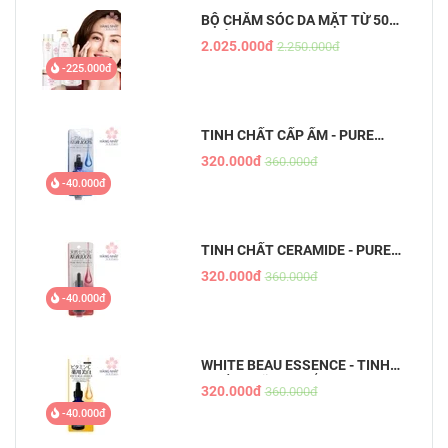
BỘ CHĂM SÓC DA MẶT TỪ 50
TUỔI
2.025.000đ
2.250.000đ
-225.000đ
TINH CHẤT CẤP ẨM - PURE
BEAU ESSENCE
320.000đ
360.000đ
-40.000đ
TINH CHẤT CERAMIDE - PURE
BEAU ESSENCE
320.000đ
360.000đ
-40.000đ
WHITE BEAU ESSENCE - TINH
CHẤT DƯỠNG TRẮNG DA MỜ
320.000đ
360.000đ
THÂM
-40.000đ