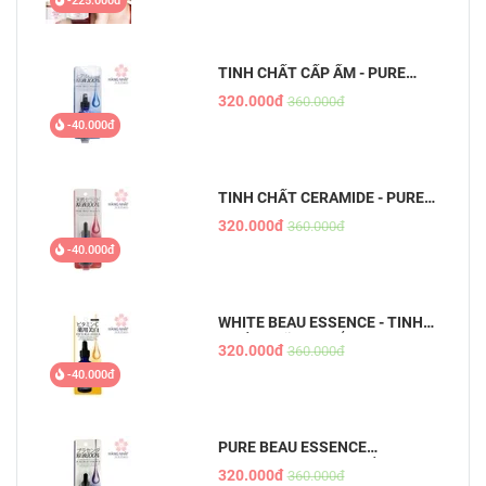
-225.000đ
TINH CHẤT CẤP ẨM - PURE
BEAU ESSENCE
320.000đ
360.000đ
-40.000đ
TINH CHẤT CERAMIDE - PURE
BEAU ESSENCE
320.000đ
360.000đ
-40.000đ
WHITE BEAU ESSENCE - TINH
CHẤT DƯỠNG TRẮNG DA MỜ
320.000đ
360.000đ
THÂM
-40.000đ
PURE BEAU ESSENCE
PLACENTA - TINH CHẤT NHAU
320.000đ
360.000đ