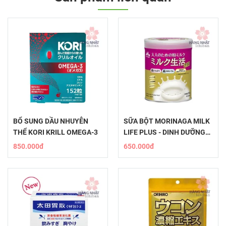
BỔ SUNG DẦU NHUYỄN
SỮA BỘT MORINAGA MILK
THỂ KORI KRILL OMEGA-3
LIFE PLUS - DINH DƯỠNG
TOÀN DIỆN CHO NGƯỜI
850.000đ
650.000đ
LỚN