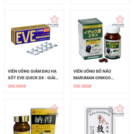
VIÊN UỐNG GIẢM ĐAU HẠ
​​VIÊN UỐNG BỔ NÃO
SỐT EVE QUICK DX - GIẢI
MARUMAN GINKGO
PHÁP NHANH CHÓNG
BILOBA - TĂNG CƯỜNG TRÍ
300.000đ
550.000đ
NHỚ TỰ NHIÊN