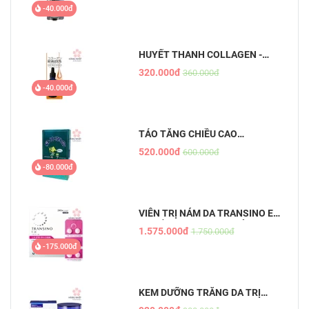
THAI
-40.000đ
HUYẾT THANH COLLAGEN -
PURE BEAU ESSENCE
320.000đ
360.000đ
-40.000đ
TẢO TĂNG CHIỀU CAO
SHINSHIN KAKUMEI
520.000đ
600.000đ
-80.000đ
VIÊN TRỊ NÁM DA TRANSINO EX
- CHỐNG NÁM HIỆU QUẢ, AN
1.575.000đ
1.750.000đ
TOÀN
-175.000đ
KEM DƯỠNG TRẮNG DA TRỊ
NÁM ĐÊM TRANSINO