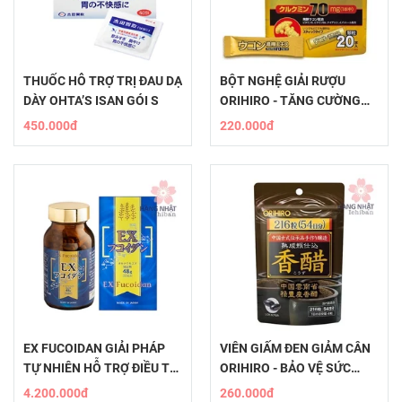
THUỐC HỖ TRỢ TRỊ ĐAU DẠ
BỘT NGHỆ GIẢI RƯỢU
DÀY OHTA’S ISAN GÓI S
ORIHIRO - TĂNG CƯỜNG
SỨC KHỎE, TINH THẦN
450.000đ
220.000đ
SẢNG KHOÁI
EX FUCOIDAN GIẢI PHÁP
VIÊN GIẤM ĐEN GIẢM CÂN
TỰ NHIÊN HỖ TRỢ ĐIỀU TRỊ
ORIHIRO - BẢO VỆ SỨC
VÀ PHÒNG NGỪA UNG THƯ
KHỎE, DUY TRÌ VẺ ĐẸP
4.200.000đ
260.000đ