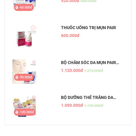
920.000đ
980.000đ
WHITENING REPAIR CREAM EX
-60.000đ
THUỐC UỐNG TRỊ MỤN PAIR
600.000đ
BỘ CHĂM SÓC DA MỤN PAIR
NHẬT BẢN
1.120.000đ
1.210.000đ
-90.000đ
BỘ DƯỠNG THỂ TRẮNG DA
WHITE CONC
1.090.000đ
1.190.000đ
-100.000đ