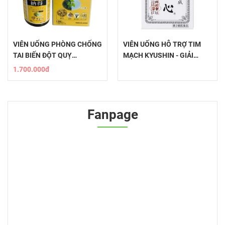
VIÊN UỐNG PHÒNG CHỐNG
VIÊN UỐNG HỖ TRỢ TIM
TAI BIẾN ĐỘT QUỴ
MẠCH KYUSHIN - GIẢI
NATTOKU
PHÁP TỪ THIÊN NHIÊN
1.700.000đ
Fanpage