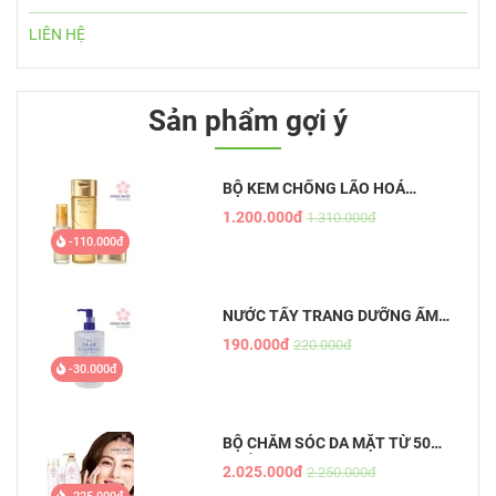
LIÊN HỆ
Sản phẩm gợi ý
BỘ KEM CHỐNG LÃO HOÁ
AQUALABEL VÀNG
1.200.000đ
1.310.000đ
-110.000đ
NƯỚC TẨY TRANG DƯỠNG ẨM
TỰ NHIÊN HATOMUGI - THE
190.000đ
220.000đ
CLEANSING LOTION
-30.000đ
BỘ CHĂM SÓC DA MẶT TỪ 50
TUỔI
2.025.000đ
2.250.000đ