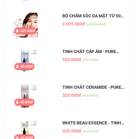
BỘ CHĂM SÓC DA MẶT TỪ 50
TUỔI
2.025.000đ
2.250.000đ
-225.000đ
TINH CHẤT CẤP ẨM - PURE
BEAU ESSENCE
320.000đ
360.000đ
-40.000đ
TINH CHẤT CERAMIDE - PURE
BEAU ESSENCE
320.000đ
360.000đ
-40.000đ
WHITE BEAU ESSENCE - TINH
CHẤT DƯỠNG TRẮNG DA MỜ
320.000đ
360.000đ
THÂM
-40.000đ