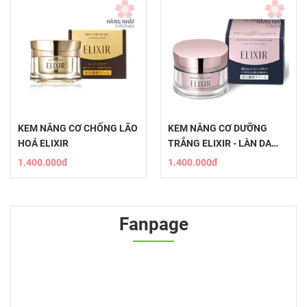
KEM NÂNG CƠ CHỐNG LÃO
KEM NÂNG CƠ DƯỠNG
HOÁ ELIXIR
TRẮNG ELIXIR - LÀN DA
RẠNG NGỜI
1.400.000đ
1.400.000đ
Fanpage