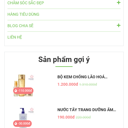
CHĂM SÓC SẮC ĐẸP
HÀNG TIÊU DÙNG
BLOG CHIA SẼ
LIÊN HỆ
Sản phẩm gợi ý
BỘ KEM CHỐNG LÃO HOÁ
AQUALABEL VÀNG
1.200.000đ
1.310.000đ
-110.000đ
NƯỚC TẨY TRANG DƯỠNG ẨM
TỰ NHIÊN HATOMUGI - THE
190.000đ
220.000đ
CLEANSING LOTION
-30.000đ