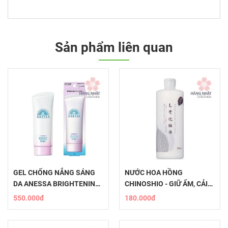
Sản phẩm liên quan
GEL CHỐNG NẮNG SÁNG
NƯỚC HOA HỒNG
DA ANESSA BRIGHTENING
CHINOSHIO - GIỮ ẨM, CẢI
UV
THIỆN KẾT CẤU DA
550.000đ
180.000đ