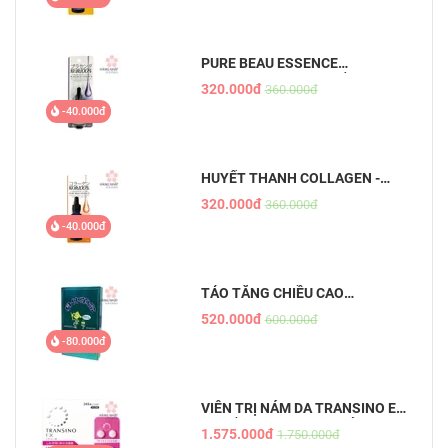
PURE BEAU ESSENCE
PLACENTA - TINH CHẤT NHAU
320.000đ
360.000đ
THAI
-40.000đ
HUYẾT THANH COLLAGEN -
PURE BEAU ESSENCE
320.000đ
360.000đ
-40.000đ
TẢO TĂNG CHIỀU CAO
SHINSHIN KAKUMEI
520.000đ
600.000đ
-80.000đ
VIÊN TRỊ NÁM DA TRANSINO EX
- CHỐNG NÁM HIỆU QUẢ, AN
1.575.000đ
1.750.000đ
TOÀN