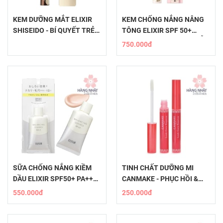
KEM DƯỠNG MẮT ELIXIR
KEM CHỐNG NẮNG NÂNG
SHISEIDO - BÍ QUYẾT TRẺ
TÔNG ELIXIR SPF 50+
HÓA DA VÙNG MẮT
PA++++ - RẠNG RỠ DA MỖI
750.000đ
NGÀY
SỮA CHỐNG NẮNG KIỀM
​​TINH CHẤT DƯỠNG MI
DẦU ELIXIR SPF50+ PA++++
CANMAKE - PHỤC HỒI &
- DƯỠNG ẨM HOÀN HẢO
TĂNG CƯỜNG SỨC KHỎE
550.000đ
250.000đ
MI