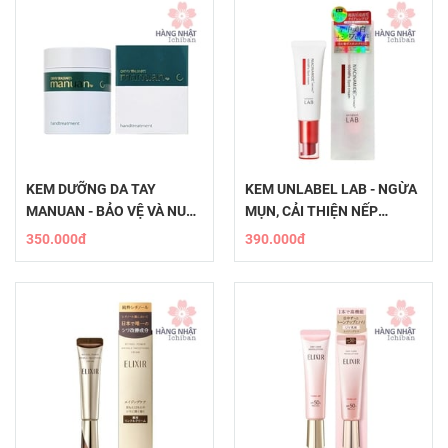
KEM DƯỠNG DA TAY
KEM UNLABEL LAB - NGỪA
MANUAN - BẢO VỆ VÀ NUÔI
MỤN, CẢI THIỆN NẾP
DƯỠNG ĐÔI TAY KHỎE
NHĂN, MỜ THÂM QUẦNG
350.000đ
390.000đ
MẠNH
MẮT