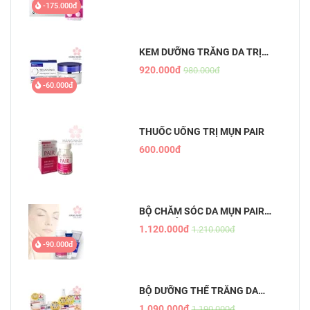
-175.000đ
KEM DƯỠNG TRẮNG DA TRỊ
NÁM ĐÊM TRANSINO
920.000đ
980.000đ
WHITENING REPAIR CREAM EX
-60.000đ
THUỐC UỐNG TRỊ MỤN PAIR
600.000đ
BỘ CHĂM SÓC DA MỤN PAIR
NHẬT BẢN
1.120.000đ
1.210.000đ
-90.000đ
BỘ DƯỠNG THỂ TRẮNG DA
WHITE CONC
1.090.000đ
1.190.000đ