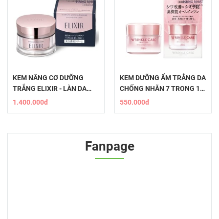
KEM NÂNG CƠ DƯỠNG
KEM DƯỠNG ẨM TRẮNG DA
TRẮNG ELIXIR - LÀN DA
CHỐNG NHĂN 7 TRONG 1
RẠNG NGỜI
WRINKLE CARE
1.400.000đ
550.000đ
Fanpage