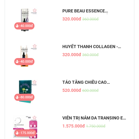
PURE BEAU ESSENCE
PLACENTA - TINH CHẤT NHAU
320.000đ
360.000đ
THAI
-40.000đ
HUYẾT THANH COLLAGEN -
PURE BEAU ESSENCE
320.000đ
360.000đ
-40.000đ
TẢO TĂNG CHIỀU CAO
SHINSHIN KAKUMEI
520.000đ
600.000đ
-80.000đ
VIÊN TRỊ NÁM DA TRANSINO EX
- CHỐNG NÁM HIỆU QUẢ, AN
1.575.000đ
1.750.000đ
TOÀN
-175.000đ