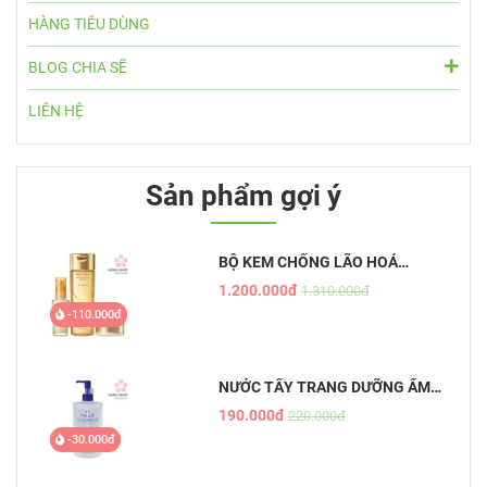
HÀNG TIÊU DÙNG
BLOG CHIA SẼ
LIÊN HỆ
Sản phẩm gợi ý
BỘ KEM CHỐNG LÃO HOÁ
AQUALABEL VÀNG
1.200.000đ
1.310.000đ
-110.000đ
NƯỚC TẨY TRANG DƯỠNG ẨM
TỰ NHIÊN HATOMUGI - THE
190.000đ
220.000đ
CLEANSING LOTION
-30.000đ