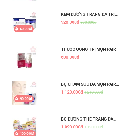
KEM DƯỠNG TRẮNG DA TRỊ
NÁM ĐÊM TRANSINO
920.000đ
980.000đ
WHITENING REPAIR CREAM EX
-60.000đ
THUỐC UỐNG TRỊ MỤN PAIR
600.000đ
BỘ CHĂM SÓC DA MỤN PAIR
NHẬT BẢN
1.120.000đ
1.210.000đ
-90.000đ
BỘ DƯỠNG THỂ TRẮNG DA
WHITE CONC
1.090.000đ
1.190.000đ
-100.000đ