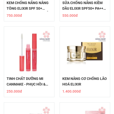
KEM CHỐNG NẮNG NÂNG
SỮA CHỐNG NẮNG KIỀM
TÔNG ELIXIR SPF 50+
DẦU ELIXIR SPF50+ PA++++
PA++++ - RẠNG RỠ DA MỖI
- DƯỠNG ẨM HOÀN HẢO
750.000đ
550.000đ
NGÀY
​​TINH CHẤT DƯỠNG MI
KEM NÂNG CƠ CHỐNG LÃO
CANMAKE - PHỤC HỒI &
HOÁ ELIXIR
TĂNG CƯỜNG SỨC KHỎE
250.000đ
1.400.000đ
MI