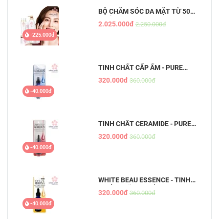
BỘ CHĂM SÓC DA MẶT TỪ 50
TUỔI
2.025.000đ
2.250.000đ
-225.000đ
TINH CHẤT CẤP ẨM - PURE
BEAU ESSENCE
320.000đ
360.000đ
-40.000đ
TINH CHẤT CERAMIDE - PURE
BEAU ESSENCE
320.000đ
360.000đ
-40.000đ
WHITE BEAU ESSENCE - TINH
CHẤT DƯỠNG TRẮNG DA MỜ
320.000đ
360.000đ
THÂM
-40.000đ