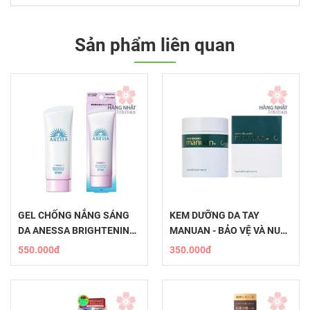
Sản phẩm liên quan
GEL CHỐNG NẮNG SÁNG
KEM DƯỠNG DA TAY
DA ANESSA BRIGHTENING
MANUAN - BẢO VỆ VÀ NUÔI
UV
DƯỠNG ĐÔI TAY KHỎE
550.000đ
350.000đ
MẠNH