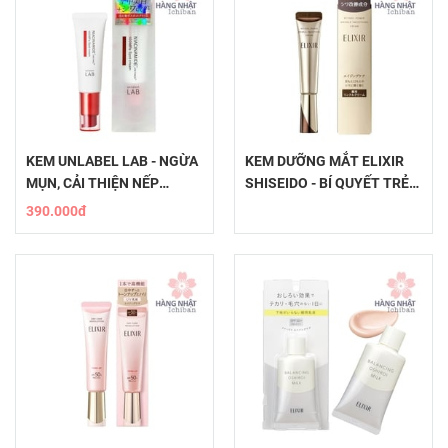
KEM UNLABEL LAB - NGỪA
KEM DƯỠNG MẮT ELIXIR
MỤN, CẢI THIỆN NẾP
SHISEIDO - BÍ QUYẾT TRẺ
NHĂN, MỜ THÂM QUẦNG
HÓA DA VÙNG MẮT
390.000đ
MẮT