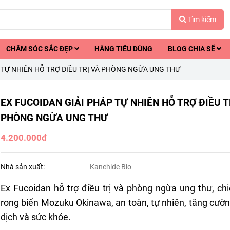
Tìm kiếm
CHĂM SÓC SẮC ĐẸP
HÀNG TIÊU DÙNG
BLOG CHIA SẼ
 TỰ NHIÊN HỖ TRỢ ĐIỀU TRỊ VÀ PHÒNG NGỪA UNG THƯ
EX FUCOIDAN GIẢI PHÁP TỰ NHIÊN HỖ TRỢ ĐIỀU T
PHÒNG NGỪA UNG THƯ
4.200.000đ
Nhà sản xuất:
Kanehide Bio
Ex Fucoidan hỗ trợ điều trị và phòng ngừa ung thư, chi
rong biển Mozuku Okinawa, an toàn, tự nhiên, tăng cườ
dịch và sức khỏe.