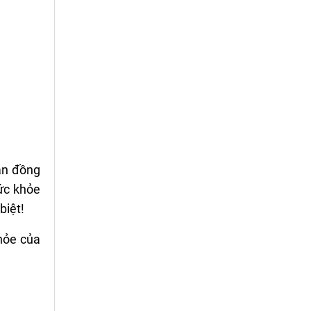
ạn đồng
ức khỏe
biệt!
khỏe của