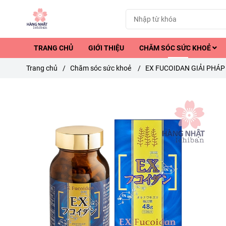
TRANG CHỦ
GIỚI THIỆU
CHĂM SÓC SỨC KHOẺ
Trang chủ
/
Chăm sóc sức khoẻ
/
EX FUCOIDAN GIẢI PHÁP