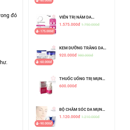
-80.000đ
rong đó
VIÊN TRỊ NÁM DA
TRANSINO EX - CHỐNG
1.575.000đ
1.750.000đ
NÁM HIỆU QUẢ, AN TOÀN
-175.000đ
KEM DƯỠNG TRẮNG DA
TRỊ NÁM ĐÊM TRANSINO
920.000đ
980.000đ
WHITENING REPAIR
thư.
-60.000đ
CREAM EX
THUỐC UỐNG TRỊ MỤN
PAIR
600.000đ
BỘ CHĂM SÓC DA MỤN
PAIR NHẬT BẢN
1.120.000đ
1.210.000đ
-90.000đ