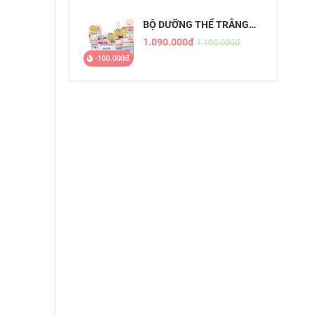
BỘ DƯỠNG THỂ TRẮNG
DA WHITE CONC
1.090.000đ
1.190.000đ
-100.000đ