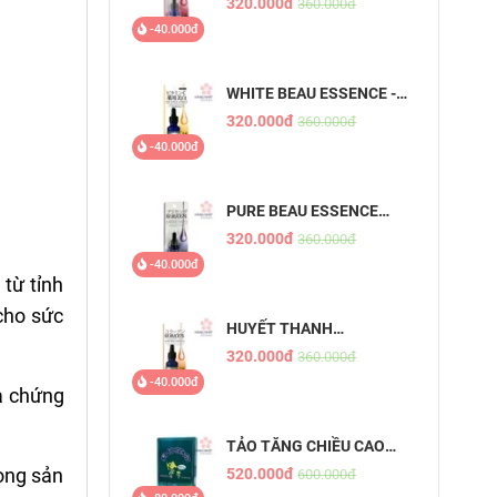
320.000đ
360.000đ
-40.000đ
WHITE BEAU ESSENCE -
TINH CHẤT DƯỠNG
320.000đ
360.000đ
TRẮNG DA MỜ THÂM
-40.000đ
PURE BEAU ESSENCE
PLACENTA - TINH CHẤT
320.000đ
360.000đ
NHAU THAI
-40.000đ
 từ tỉnh
cho sức
HUYẾT THANH
COLLAGEN - PURE BEAU
320.000đ
360.000đ
ESSENCE
-40.000đ
à chứng
TẢO TĂNG CHIỀU CAO
SHINSHIN KAKUMEI
ong sản
520.000đ
600.000đ