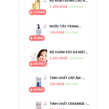
BỘ KEM CHỐNG LÃO HOÁ
AQUALABEL VÀNG
1.200.000đ
1.310.000đ
-110.000đ
NƯỚC TẨY TRANG
DƯỠNG ẨM TỰ NHIÊN
190.000đ
220.000đ
HATOMUGI - THE
-30.000đ
CLEANSING LOTION
BỘ CHĂM SÓC DA MẶT
TỪ 50 TUỔI
2.025.000đ
2.250.000đ
-225.000đ
TINH CHẤT CẤP ẨM -
PURE BEAU ESSENCE
320.000đ
360.000đ
-40.000đ
TINH CHẤT CERAMIDE -
PURE BEAU ESSENCE