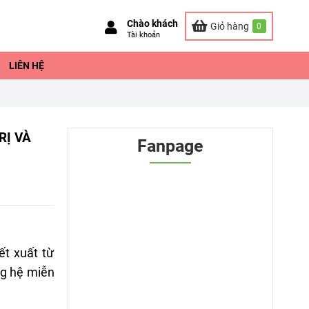
Chào khách
Giỏ hàng
0
Tài khoản
LIÊN HỆ
RỊ VÀ
Fanpage
ết xuất từ
ng hệ miễn